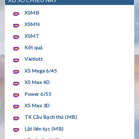
XỔ SỐ CHIỀU NAY
XSMB
XSMN
XSMT
Kết quả
Vietlott
XS Mega 6/45
XS Max 4D
Power 6/55
XS Max 3D
TK Cầu Bạch thủ (MB)
Lật liên tục (MB)