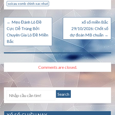
soicau xsmb chinh xac nhat
←
Mẹo Đánh Lô Đề
xổ số miền Bắc
Cực Dễ Trúng Bởi
29/10/2026: Chốt số
Chuyên Gia Lô Đề Miền
dự đoán MB chuẩn
→
Bắc
Comments are closed.
Search