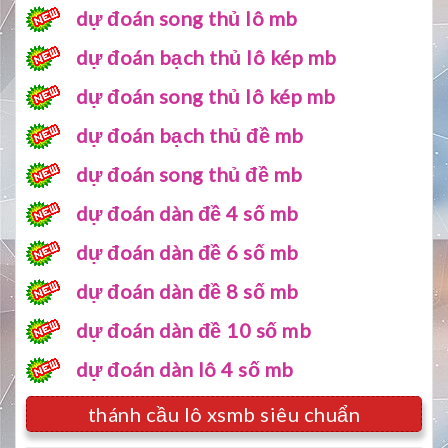
dự đoán song thủ lô mb
dự đoán bạch thủ lô kép mb
dự đoán song thủ lô kép mb
dự đoán bạch thủ đề mb
dự đoán song thủ đề mb
dự đoán dàn đề 4 số mb
dự đoán dàn đề 6 số mb
dự đoán dàn đề 8 số mb
dự đoán dàn đề 10 số mb
dự đoán dàn lô 4 số mb
thánh cầu lô xsmb siêu chuẩn