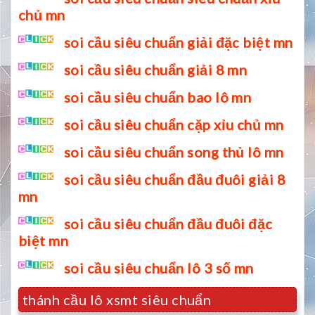
chủ mn
soi cầu siêu chuẩn giải đặc biệt mn
soi cầu siêu chuẩn giải 8 mn
soi cầu siêu chuẩn bao lô mn
soi cầu siêu chuẩn cặp xỉu chủ mn
soi cầu siêu chuẩn song thủ lô mn
soi cầu siêu chuẩn đầu đuôi giải 8
mn
soi cầu siêu chuẩn đầu đuôi đặc
biệt mn
soi cầu siêu chuẩn lô 3 số mn
thánh cầu lô xsmt siêu chuẩn