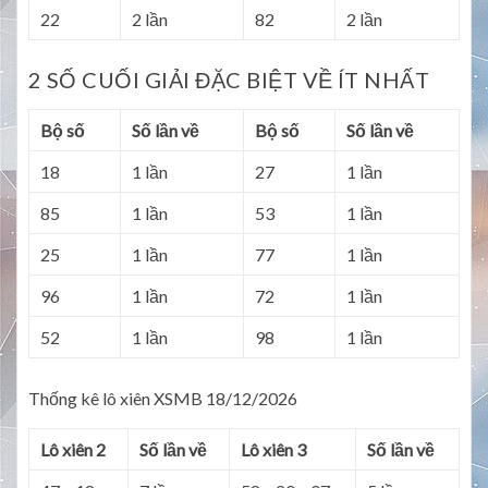
22
2 lần
82
2 lần
2 SỐ CUỐI GIẢI ĐẶC BIỆT VỀ ÍT NHẤT
Bộ số
Số lần về
Bộ số
Số lần về
18
1 lần
27
1 lần
85
1 lần
53
1 lần
25
1 lần
77
1 lần
96
1 lần
72
1 lần
52
1 lần
98
1 lần
Thống kê lô xiên XSMB 18/12/2026
Lô xiên 2
Số lần về
Lô xiên 3
Số lần về