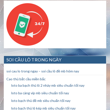
SOI CẦU LÔ TRONG NGÀY
soi cau lo trong ngay – soi cầu lô đề mb hôm nay
Cao thủ bắt cầu miền bắc
loto ba bạch thủ lô 2 nháy mb siêu chuẩn tối nay
loto ba càng víp mb siêu chuẩn tối nay
loto bạch thủ đề mb siêu chuẩn tối nay
loto bạch thủ lô kép mb siêu chuẩn tối nay