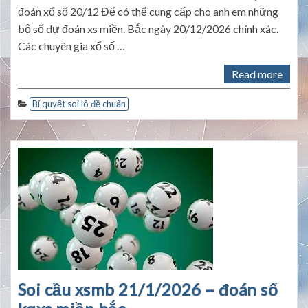
đoán xổ số 20/12 Để có thể cung cấp cho anh em những
bộ số dự đoán xs miền. Bắc ngày 20/12/2026 chính xác.
Các chuyên gia xổ số …
Read more
Bí quyết soi lô đề chuẩn
Soi cầu xsmb 21/1/2026 – đoán số