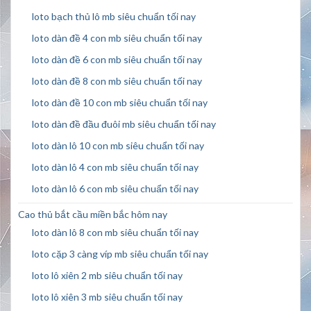
loto bạch thủ lô mb siêu chuẩn tối nay
loto dàn đề 4 con mb siêu chuẩn tối nay
loto dàn đề 6 con mb siêu chuẩn tối nay
loto dàn đề 8 con mb siêu chuẩn tối nay
loto dàn đề 10 con mb siêu chuẩn tối nay
loto dàn đề đầu đuôi mb siêu chuẩn tối nay
loto dàn lô 10 con mb siêu chuẩn tối nay
loto dàn lô 4 con mb siêu chuẩn tối nay
loto dàn lô 6 con mb siêu chuẩn tối nay
Cao thủ bắt cầu miền bắc hôm nay
loto dàn lô 8 con mb siêu chuẩn tối nay
loto cặp 3 càng víp mb siêu chuẩn tối nay
loto lô xiên 2 mb siêu chuẩn tối nay
loto lô xiên 3 mb siêu chuẩn tối nay