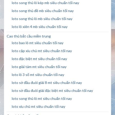
loto song thủ lô kép mb siêu chuẩn tối nay
loto song thủ đề mb siêu chuẩn tối nay
loto song thủ lô mb siêu chuẩn tối nay
loto lô xiên 4 mb siêu chuẩn tối nay
Cao thủ bắt cầu miền trung
loto bao lô mt siêu chuẩn tối nay
loto cặp xíu chủ mt siêu chuẩn tối nay
loto đặc biệt mt siêu chuẩn tối nay
loto giải tám mt siêu chuẩn tối nay
loto lô 3 số mt siêu chuẩn tối nay
loto sớ đầu đuôi giải 8 mt siêu chuẩn tối nay
loto sớ đầu đuôi giải đặc biệt mt siêu chuẩn tối nay
loto song thủ lô mt siêu chuẩn tối nay
loto xíu chủ mt siêu chuẩn tối nay