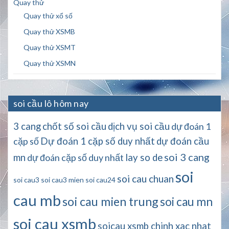
Quay thử
Quay thử xổ số
Quay thử XSMB
Quay thử XSMT
Quay thử XSMN
soi cầu lô hôm nay
3 cang
chốt số soi cầu
dịch vụ soi cầu
dự đoán 1
cặp số
Dự đoán 1 cặp số duy nhất
dự đoán cầu
soi 3 cang
mn
dự đoán cặp số duy nhất
lay so de
soi
soi cau chuan
soi cau3
soi cau3 mien
soi cau24
cau mb
soi cau mien trung
soi cau mn
soi cau xsmb
soicau xsmb chinh xac nhat