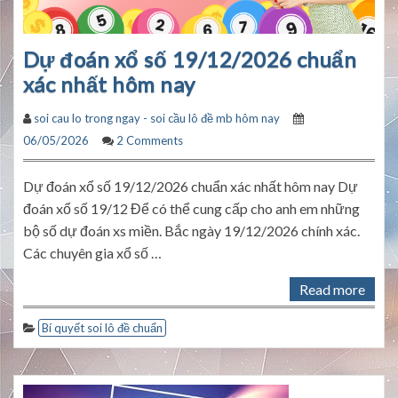
Dự đoán xổ số 19/12/2026 chuẩn
xác nhất hôm nay
soi cau lo trong ngay - soi cầu lô đề mb hôm nay
06/05/2026
2 Comments
Dự đoán xổ số 19/12/2026 chuẩn xác nhất hôm nay Dự
đoán xổ số 19/12 Để có thể cung cấp cho anh em những
bộ số dự đoán xs miền. Bắc ngày 19/12/2026 chính xác.
Các chuyên gia xổ số …
Read more
Bí quyết soi lô đề chuẩn