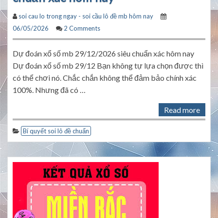
soi cau lo trong ngay - soi cầu lô đề mb hôm nay
06/05/2026
2 Comments
Dự đoán xổ số mb 29/12/2026 siêu chuẩn xác hôm nay
Dự đoán xổ số mb 29/12 Bạn không tự lựa chọn được thì
có thể chơi nó. Chắc chắn không thể đảm bảo chính xác
100%. Nhưng đã có …
Read more
Bí quyết soi lô đề chuẩn