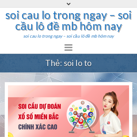
Skip
soi cau lo trong ngay – soi
to
content
cầu lô đề mb hôm nay
soi cau lo trong ngay – soi cầu lô đề mb hôm nay
Thẻ:
soi lo to