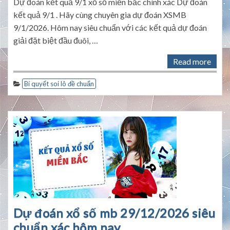
Dự đoán kết quả 9/1 xổ số miền bắc chính xác Dự đoán
kết quả 9/1 . Hãy cùng chuyên gia dự đoán XSMB
9/1/2026. Hôm nay siêu chuẩn với các kết quả dự đoán
giải đặt biệt đầu đuôi, …
Read more
Bí quyết soi lô đề chuẩn
Dự đoán xổ số mb 29/12/2026 siêu
chuẩn xác hôm nay