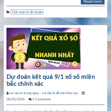
Read more
Tính toán lô đề chuẩn
Dự đoán kết quả 9/1 xổ số miền
bắc chính xác
soi cau lo trong ngay - soi cầu lô đề mb hôm nay
06/05/2026
2 Comments