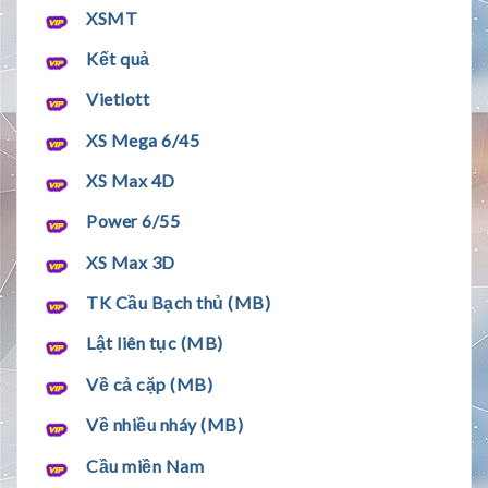
XSMT
Kết quả
Vietlott
XS Mega 6/45
XS Max 4D
Power 6/55
XS Max 3D
TK Cầu Bạch thủ (MB)
Lật liên tục (MB)
Về cả cặp (MB)
Về nhiều nháy (MB)
Cầu miền Nam