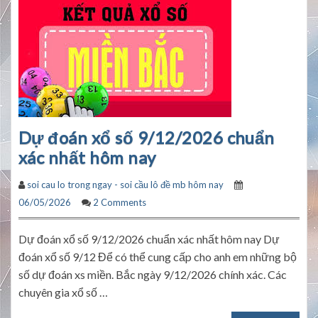
Dự đoán xổ số 9/12/2026 chuẩn
xác nhất hôm nay
soi cau lo trong ngay - soi cầu lô đề mb hôm nay
06/05/2026
2 Comments
Dự đoán xổ số 9/12/2026 chuẩn xác nhất hôm nay Dự
đoán xổ số 9/12 Để có thể cung cấp cho anh em những bộ
số dự đoán xs miền. Bắc ngày 9/12/2026 chính xác. Các
chuyên gia xổ số …