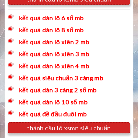
kết quả dàn lô 6 số mb
kết quả dàn lô 8 số mb
kết quả dàn lô xiên 2 mb
kết quả dàn lô xiên 3 mb
kết quả dàn lô xiên 4 mb
kết quả siêu chuẩn 3 càng mb
kết quả dàn 3 càng 2 số mb
kết quả dàn lô 10 số mb
kết quả đề đầu đuôi mb
thánh cầu lô xsmn siêu chuẩn