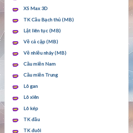
XS Max 3D
TK Cầu Bạch thủ (MB)
Lật liên tục (MB)
Về cả cặp (MB)
Về nhiều nháy (MB)
Cầu miền Nam
Cầu miền Trung
Lô gan
Lô xiên
Lô kép
TK đầu
TK đuôi