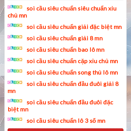
soi cầu siêu chuẩn siêu chuẩn xỉu
chủ mn
soi cầu siêu chuẩn giải đặc biệt mn
soi cầu siêu chuẩn giải 8 mn
soi cầu siêu chuẩn bao lô mn
soi cầu siêu chuẩn cặp xỉu chủ mn
soi cầu siêu chuẩn song thủ lô mn
soi cầu siêu chuẩn đầu đuôi giải 8
mn
soi cầu siêu chuẩn đầu đuôi đặc
biệt mn
soi cầu siêu chuẩn lô 3 số mn