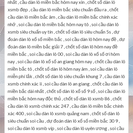
nhất , cầu dàn lô miền bắc hôm nay xin , chốt số dàn lô
xsmb đẹp , cầu dàn lô miền bắc siêu chuẩn đầu ra , chốt
cầu dàn lô miền bắc âm , cầu dàn lô miền bắc chính xác
nhớ , soi cầu dàn lô miền bắc hôm nay tô , soi cầu dàn lô
xsmb siêu chuẩn uy tín , chốt số dàn lô siêu chuẩn 5s , dự
đoán dàn lô xổ số miền bắc , soi cầu dàn lô hôm nay đề , dự
đoán dàn lô miền bắc giải 7 , chốt số dàn lô hôm nay đề
miền bắc , soi cầu dàn lô 00 , soi cầu dàn lô xổ số ơi hôm
nay , soi cầu dàn lô xổ số an giang hôm nay , chốt cầu dàn lô
miền bắc tô , chốt số dàn lô hôm nay âm , soi cầu dàn lô
miễn phí lắk , chốt số dàn lô siêu chuẩn khung 7 , cầu dàn lô
xsmb chính xác ii , soi cầu dàn lô an giang , chốt cầu dàn lô
miền bắc dài nhất , chốt số dàn lô xổ số 9 số , soi cầu dàn lô
miền bắc hôm nay độc thủ , chốt số dàn lô xsmb 86 , chốt
cầu dàn lô xsmb chính xác 247 , cầu dàn lô miền bắc chính
xác 400 , soi cầu dàn lô xsmb quảng nam , chốt số dàn lô
siêu chuẩn soi cầu , dự đoán dàn lô xổ số miền bắc 30 9 ,
soi cầu dàn lô xsmb víp , soi cầu dàn lô uyên ương , soi cầu