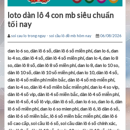
loto dàn lô 4 con mb siêu chuẩn
tối nay
soi cau lo trong ngay - soi cầu lô đề mb hôm nay
06/08/2026
dan lo 6 so, dàn lô 6 số, dàn lô 6 số miền phí, dan lo 6, dan
lo 4 so, dàn lô 4 số, dàn lô 4 số miền phí, dan lo 4, dan lo 8
so, dàn lô 8 số, dàn lô 8 số miền phí, dan lo 8, dan lo 10 so,
dàn lô 10 số, dàn lô 10 số miền phí, dan lo 10, dàn lô 4 số,
dàn lô 4 số miền phí miền bắc, dàn lô 4 số mb miễn phí,
dan lo 4 so, dàn lô 4 số miền bắc miễn phí, dan lo 4 so vip,
dàn lô 4 số vip, dàn lô 4 số miền bắc, dàn lô 4 số miễn phí,
dan lô 4 số, 4 số lô vip, dàn lô 6 số, dan lo 6 so, dan lo 6, dàn
lô 6 số miền phí, dan lo 6 so mien phi, dan lô 6, lô dàn 6 số,
dàn lô 6 số miền bắc, lô 6 số miền bắc miễn phí, dàn lô 6
số cao cấp, soi cầu lô 6 số, soi cầu dàn lô 6 số chính xác,