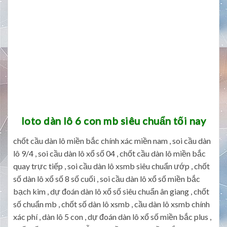
loto dàn lô 6 con mb siêu chuẩn tối nay
chốt cầu dàn lô miền bắc chính xác miền nam , soi cầu dàn
lô 9/4 , soi cầu dàn lô xổ số 04 , chốt cầu dàn lô miền bắc
quay trực tiếp , soi cầu dàn lô xsmb siêu chuẩn ướp , chốt
số dàn lô xổ số 8 số cuối , soi cầu dàn lô xổ số miền bắc
bạch kim , dự đoán dàn lô xổ số siêu chuẩn ân giang , chốt
số chuẩn mb , chốt số dàn lô xsmb , cầu dàn lô xsmb chính
xác phí , dàn lô 5 con , dự đoán dàn lô xổ số miền bắc plus ,