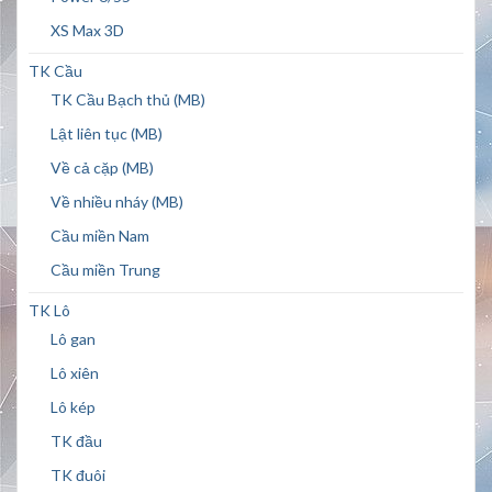
XS Max 3D
TK Cầu
TK Cầu Bạch thủ (MB)
Lật liên tục (MB)
Về cả cặp (MB)
Về nhiều nháy (MB)
Cầu miền Nam
Cầu miền Trung
TK Lô
Lô gan
Lô xiên
Lô kép
TK đầu
TK đuôi