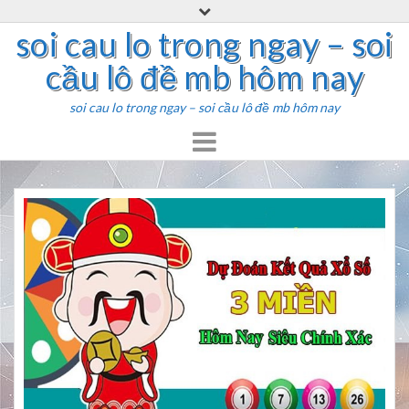
Skip
soi cau lo trong ngay – soi
to
content
cầu lô đề mb hôm nay
soi cau lo trong ngay – soi cầu lô đề mb hôm nay