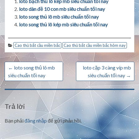
loto bạch thủ lô kép mb siêu chuẩn tối nay
loto dàn đề 10 con mb siêu chuẩn tối nay
loto song thủ lô mb siêu chuẩn tối nay
loto song thủ lô kép mb siêu chuẩn tối nay
Cao thủ bắt cầu miền bắc
Cao thủ bắt cầu miền bắc hôm nay
←
loto song thủ lô mb
loto cặp 3 càng víp mb
siêu chuẩn tối nay
siêu chuẩn tối nay
→
Trả lời
Bạn phải
đăng nhập
để gửi phản hồi.