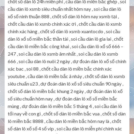
chốt số dàn lô 24h miễn phí , cầu dàn lô miền bắc ghép , soi
cầu dàn lô xsmb siêu chuẩn nhất hôm nay , soi cầu dàn lô
xổ số ninh thuận 888 , chốt số dàn lô hôm nay xsmb tại ,
chốt cầu dàn lô xsmb chính xác ơi , chốt cầu dàn lô xsmb
chính xác hàng , chốt số dàn lô xsmb xuantocdo , soi cầu
dàn lô xổ số miền bắc thần tài , soi cầu dàn lô gia lai , chốt
cầu dàn lô miền bắc công khai , soi cầu dàn lô xổ số 666 –
247 , soi cầu dàn lô xsmb âm nhất , soi cầu dàn lô xsmb
666 , soi cầu dàn lô nuôi 2 ngày , dự đoán dàn lô xổ số chính
xác bac , soi 88 , chốt cầu dàn lô miền bắc chính xác
youtube , cầu dàn lô miền bắc â nháy , chốt số dàn lô xsmb
siêu chuẩn u23 , dự đoán dàn lô xổ số siêu chuẩn 90 ngày ,
chốt số dàn lô miền bắc khung 2 ngày , dự đoán dàn lô xổ
số siêu chuẩn hôm nay , dự đoán dàn lô xổ số miền bắc
mùng , dự đoán dàn lô miền bắc 5 tháng 4 , soi cầu dàn lô
tối nay về con gì , chốt số dàn lô miền bắc vua , chốt số dàn
lô miền bắc 8888 , cầu dàn lô miền bắc hôm nay là , chốt
số dàn lô xổ số 4 số vip , soi cầu dàn lô miễn phí chính xác