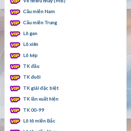
Về nhiều nháy (MB)
Cầu miền Nam
Cầu miền Trung
Lô gan
Lô xiên
Lô kép
TK đầu
TK đuôi
TK giải đặc biệt
TK lần xuất hiện
TK 00-99
Lô tô miền Bắc