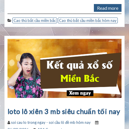
Read more
Cao thủ bắt cầu miền bắc
Cao thủ bắt cầu miền bắc hôm nay
loto lô xiên 3 mb siêu chuẩn tối nay
soi cau lo trong ngay - soi cầu lô đề mb hôm nay