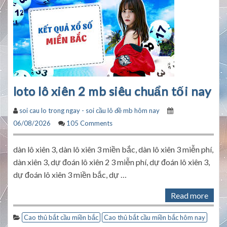
loto lô xiên 2 mb siêu chuẩn tối nay
soi cau lo trong ngay - soi cầu lô đề mb hôm nay
06/08/2026
105 Comments
dàn lô xiên 3, dàn lô xiên 3 miền bắc, dàn lô xiên 3 miễn phí,
dàn xiên 3, dự đoán lô xiên 2 3 miễn phí, dự đoán lô xiên 3,
dự đoán lô xiên 3 miền bắc, dự …
Read more
Cao thủ bắt cầu miền bắc
Cao thủ bắt cầu miền bắc hôm nay