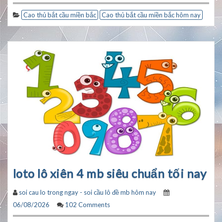
Cao thủ bắt cầu miền bắc
Cao thủ bắt cầu miền bắc hôm nay
loto lô xiên 4 mb siêu chuẩn tối nay
soi cau lo trong ngay - soi cầu lô đề mb hôm nay
06/08/2026
102 Comments