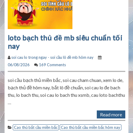
loto bạch thủ đề mb siêu chuẩn tối
nay
soi cau lo trong ngay - soi cầu lô đề mb hôm nay
06/08/2026
169 Comments
soi cầu bạch thủ miền bắc, soi cau cham chuan, xem lo de,
bạch thủ đề hôm nay, bắt lô đề chuẩn, soi cau lo đe bach
thu, lo bach thu, soi cau lo bach thu xsmb, cau loto bachthu
…
Read more
Cao thủ bắt cầu miền bắc
Cao thủ bắt cầu miền bắc hôm nay