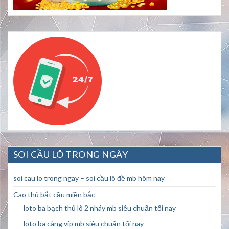
SOI CẦU LÔ TRONG NGÀY
soi cau lo trong ngay – soi cầu lô đề mb hôm nay
Cao thủ bắt cầu miền bắc
loto ba bạch thủ lô 2 nháy mb siêu chuẩn tối nay
loto ba càng víp mb siêu chuẩn tối nay