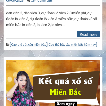
06/08/2026
184 Comments
dàn xiên 2, dàn xiên 3, dự đoán lô xiên 2 3 miễn phí, dự
đoán lô xiên 3, dự đoán lô xiên 3 miền bắc, dự đoán xổ số
miền bắc lô xiên 2, lo xien 2, lo xien …
Read more
Cao thủ bắt cầu miền bắc
Cao thủ bắt cầu miền bắc hôm nay