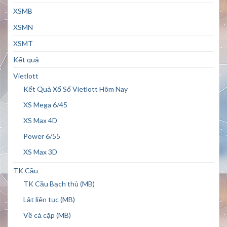
XSMB
XSMN
XSMT
Kết quả
Vietlott
Kết Quả Xổ Số Vietlott Hôm Nay
XS Mega 6/45
XS Max 4D
Power 6/55
XS Max 3D
TK Cầu
TK Cầu Bạch thủ (MB)
Lật liên tục (MB)
Về cả cặp (MB)