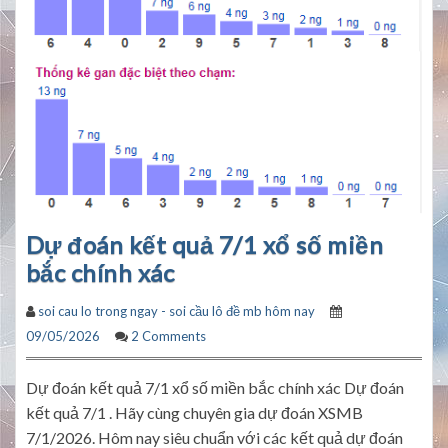
Dự đoán kết quả 7/1 xổ số miền
bắc chính xác
soi cau lo trong ngay - soi cầu lô đề mb hôm nay
09/05/2026
2 Comments
Dự đoán kết quả 7/1 xổ số miền bắc chính xác Dự đoán
kết quả 7/1 . Hãy cùng chuyên gia dự đoán XSMB
7/1/2026. Hôm nay siêu chuẩn với các kết quả dự đoán