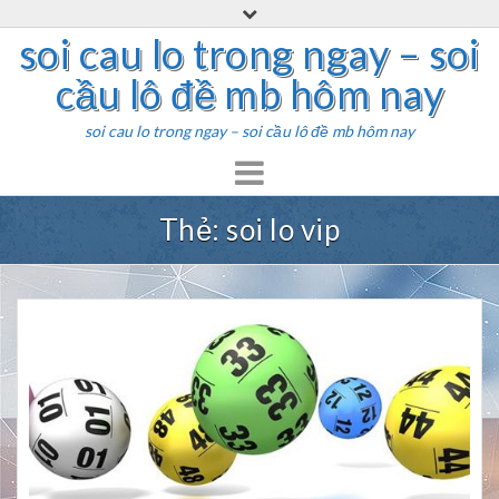
Skip
soi cau lo trong ngay – soi
to
content
cầu lô đề mb hôm nay
soi cau lo trong ngay – soi cầu lô đề mb hôm nay
Thẻ:
soi lo vip