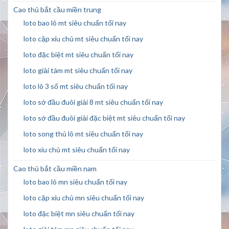
Cao thủ bắt cầu miền trung
loto bao lô mt siêu chuẩn tối nay
loto cặp xíu chủ mt siêu chuẩn tối nay
loto đặc biệt mt siêu chuẩn tối nay
loto giải tám mt siêu chuẩn tối nay
loto lô 3 số mt siêu chuẩn tối nay
loto sớ đầu đuôi giải 8 mt siêu chuẩn tối nay
loto sớ đầu đuôi giải đặc biệt mt siêu chuẩn tối nay
loto song thủ lô mt siêu chuẩn tối nay
loto xíu chủ mt siêu chuẩn tối nay
Cao thủ bắt cầu miền nam
loto bao lô mn siêu chuẩn tối nay
loto cặp xíu chủ mn siêu chuẩn tối nay
loto đặc biệt mn siêu chuẩn tối nay