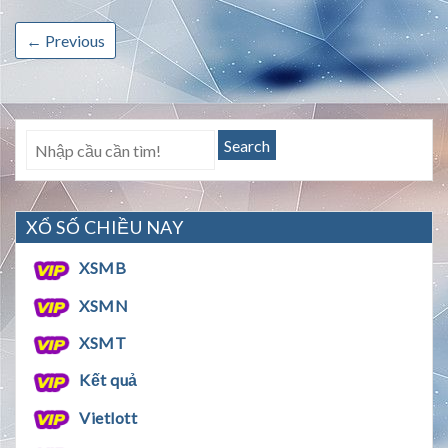
← Previous
Search
XỔ SỐ CHIỀU NAY
XSMB
XSMN
XSMT
Kết quả
Vietlott