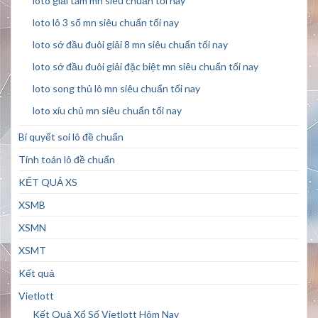
loto giải tám mn siêu chuẩn tối nay
loto lô 3 số mn siêu chuẩn tối nay
loto sớ đầu đuôi giải 8 mn siêu chuẩn tối nay
loto sớ đầu đuôi giải đặc biệt mn siêu chuẩn tối nay
loto song thủ lô mn siêu chuẩn tối nay
loto xíu chủ mn siêu chuẩn tối nay
Bí quyết soi lô đề chuẩn
Tính toán lô đề chuẩn
KẾT QUẢ XS
XSMB
XSMN
XSMT
Kết quả
Vietlott
Kết Quả Xổ Số Vietlott Hôm Nay