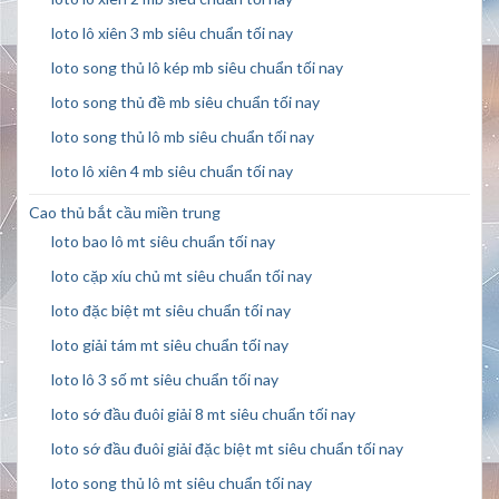
loto lô xiên 3 mb siêu chuẩn tối nay
loto song thủ lô kép mb siêu chuẩn tối nay
loto song thủ đề mb siêu chuẩn tối nay
loto song thủ lô mb siêu chuẩn tối nay
loto lô xiên 4 mb siêu chuẩn tối nay
Cao thủ bắt cầu miền trung
loto bao lô mt siêu chuẩn tối nay
loto cặp xíu chủ mt siêu chuẩn tối nay
loto đặc biệt mt siêu chuẩn tối nay
loto giải tám mt siêu chuẩn tối nay
loto lô 3 số mt siêu chuẩn tối nay
loto sớ đầu đuôi giải 8 mt siêu chuẩn tối nay
loto sớ đầu đuôi giải đặc biệt mt siêu chuẩn tối nay
loto song thủ lô mt siêu chuẩn tối nay