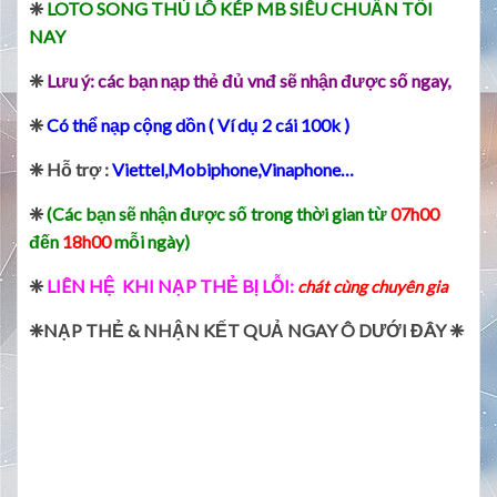
❈
LOTO SONG THỦ LÔ KÉP MB SIÊU CHUẨN TỐI
NAY
❈
Lưu ý: các bạn nạp thẻ đủ
vnđ sẽ nhận được số ngay,
❈
Có thể nạp cộng dồn ( Ví dụ 2 cái 100k )
❈ Hỗ trợ :
Viettel,Mobiphone,Vinaphone…
❈
(Các bạn sẽ nhận được số trong thời gian từ
07h00
đến
18h00
mỗi ngày)
❈
LIÊN HỆ KHI NẠP THẺ BỊ LỖI:
chát cùng chuyên gia
❈NẠP THẺ & NHẬN KẾT QUẢ NGAY Ô DƯỚI ĐÂY ❈