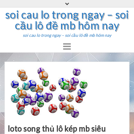
Skip
soi cau lo trong ngay – soi
to
content
cầu lô đề mb hôm nay
soi cau lo trong ngay – soi cầu lô đề mb hôm nay
loto song thủ lô kép mb siêu