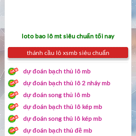
loto bao lô mt siêu chuẩn tối nay
thánh cầu lô xsmb siêu chuẩn
dự đoán bạch thủ lô mb
dự đoán bạch thủ lô 2 nháy mb
dự đoán song thủ lô mb
dự đoán bạch thủ lô kép mb
dự đoán song thủ lô kép mb
dự đoán bạch thủ đề mb