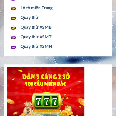
Lô tô miền Trung
Quay thử
Quay thử XSMB
Quay thử XSMT
Quay thử XSMN