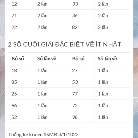
12
2 lần
33
2 lần
71
2 lần
36
2 lần
22
2 lần
82
2 lần
2 SỐ CUỐI GIẢI ĐẶC BIỆT VỀ ÍT NHẤT
Bộ số
Số lần về
Bộ số
Số lần về
18
1 lần
27
1 lần
85
1 lần
53
1 lần
25
1 lần
77
1 lần
96
1 lần
72
1 lần
52
1 lần
98
1 lần
Thống kê lô xiên XSMB 3/1/1022