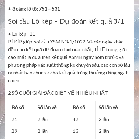
+ 3 càng lô tô: 751 – 531
Soi cầu Lô kép – Dự đoán kết quả 3/1
+ Lô kép : 11
BÍ KÍP giúp soi cầu XSMB 3/1/1022. Và các ngày khác
đều cho kết quả dự đoán chính xác nhất, TỈ LỆ trúng giải
cao nhất là dựa trên kết quả XSMB ngày hôm trước và
phương pháp xác suất thống kê chuyên sâu, các con số lâu
ra nhất bạn chọn sẽ cho kết quả trúng thưởng đáng ngạt
nhiên.
2 SỐ CUỐI GIẢI ĐẶC BIỆT VỀ NHIỀU NHẤT
Bộ số
Số lần về
Bộ số
Số lần về
21
2 lần
42
2 lần
29
2 lần
13
2 lần