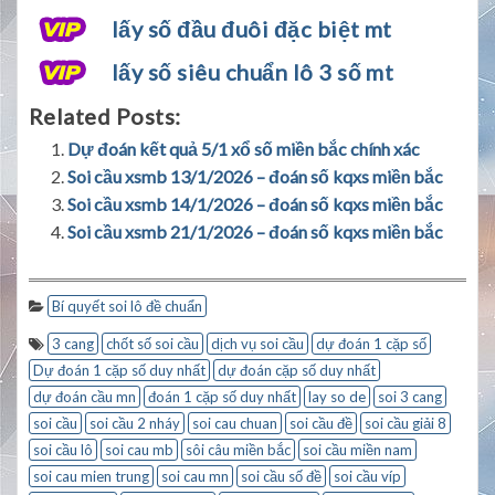
lấy số đầu đuôi đặc biệt mt
lấy số siêu chuẩn lô 3 số mt
Related Posts:
Dự đoán kết quả 5/1 xổ số miền bắc chính xác
Soi cầu xsmb 13/1/2026 – đoán số kqxs miền bắc
Soi cầu xsmb 14/1/2026 – đoán số kqxs miền bắc
Soi cầu xsmb 21/1/2026 – đoán số kqxs miền bắc
Bí quyết soi lô đề chuẩn
3 cang
chốt số soi cầu
dịch vụ soi cầu
dự đoán 1 cặp số
Dự đoán 1 cặp số duy nhất
dự đoán cặp số duy nhất
dự đoán cầu mn
đoán 1 cặp số duy nhất
lay so de
soi 3 cang
soi cầu
soi cầu 2 nháy
soi cau chuan
soi cầu đề
soi cầu giải 8
soi cầu lô
soi cau mb
sôi câu miền bắc
soi cầu miền nam
soi cau mien trung
soi cau mn
soi cầu số đề
soi cầu víp