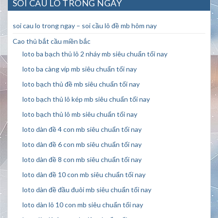
SOI CẦU LÔ TRONG NGÀY
soi cau lo trong ngay – soi cầu lô đề mb hôm nay
Cao thủ bắt cầu miền bắc
loto ba bạch thủ lô 2 nháy mb siêu chuẩn tối nay
loto ba càng víp mb siêu chuẩn tối nay
loto bạch thủ đề mb siêu chuẩn tối nay
loto bạch thủ lô kép mb siêu chuẩn tối nay
loto bạch thủ lô mb siêu chuẩn tối nay
loto dàn đề 4 con mb siêu chuẩn tối nay
loto dàn đề 6 con mb siêu chuẩn tối nay
loto dàn đề 8 con mb siêu chuẩn tối nay
loto dàn đề 10 con mb siêu chuẩn tối nay
loto dàn đề đầu đuôi mb siêu chuẩn tối nay
loto dàn lô 10 con mb siêu chuẩn tối nay