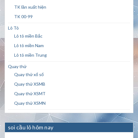
TK lần xuất hiện
TK 00-99
Lô Tô
Lô tô miền Bắc
Lô tô miền Nam
Lô tô miền Trung
Quay thử
Quay thử xổ số
Quay thử XSMB
Quay thử XSMT
Quay thử XSMN
soi cầu lô hôm nay